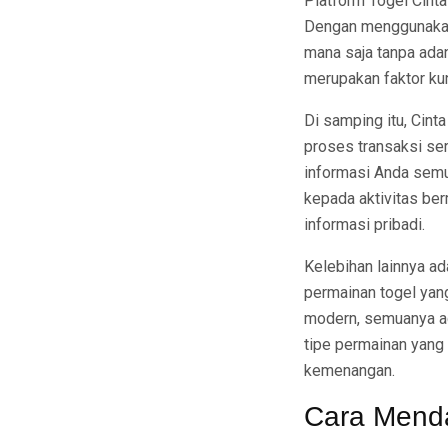
Platform Togel Cint
Dengan menggunakan 
mana saja tanpa ada
merupakan faktor kun
Di samping itu, Cin
proses transaksi se
informasi Anda semua
kepada aktivitas be
informasi pribadi.
Kelebihan lainnya a
permainan togel yang
modern, semuanya ad
tipe permainan yang
kemenangan.
Cara Mendaf