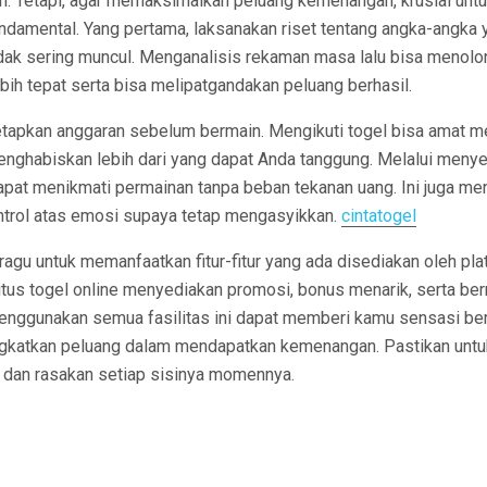
. Tetapi, agar memaksimalkan peluang kemenangan, krusial untu
ndamental. Yang pertama, laksanakan riset tentang angka-angka 
idak sering muncul. Menganalisis rekaman masa lalu bisa menol
ebih tepat serta bisa melipatgandakan peluang berhasil.
tetapkan anggaran sebelum bermain. Mengikuti togel bisa amat m
menghabiskan lebih dari yang dapat Anda tanggung. Melalui menye
apat menikmati permainan tanpa beban tekanan uang. Ini juga m
trol atas emosi supaya tetap mengasyikkan.
cintatogel
n ragu untuk memanfaatkan fitur-fitur yang ada disediakan oleh pla
situs togel online menyediakan promosi, bonus menarik, serta
Menggunakan semua fasilitas ini dapat memberi kamu sensasi ber
ngkatkan peluang dalam mendapatkan kemenangan. Pastikan untu
k dan rasakan setiap sisinya momennya.