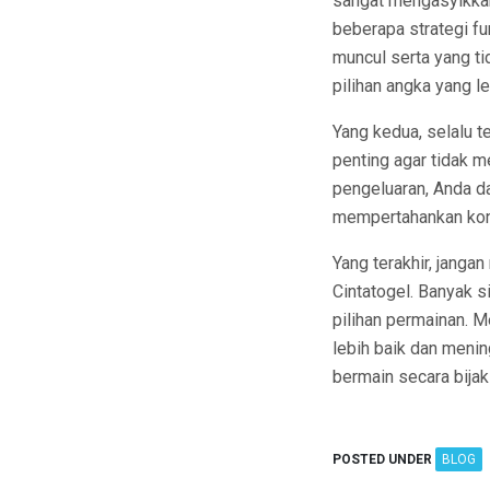
sangat mengasyikkan
beberapa strategi fu
muncul serta yang t
pilihan angka yang l
Yang kedua, selalu 
penting agar tidak 
pengeluaran, Anda d
mempertahankan kon
Yang terakhir, janga
Cintatogel. Banyak 
pilihan permainan. 
lebih baik dan meni
bermain secara bija
POSTED UNDER
BLOG