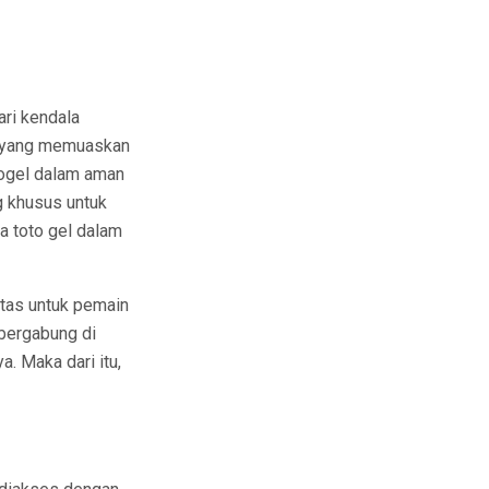
ari kendala
l yang memuaskan
togel dalam aman
ng khusus untuk
a toto gel dalam
tas untuk pemain
 bergabung di
. Maka dari itu,