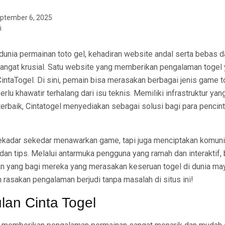
ptember 6, 2025
i
 dunia permainan toto gel, kehadiran website andal serta bebas d
sangat krusial. Satu website yang memberikan pengalaman toge
CintaTogel. Di sini, pemain bisa merasakan berbagai jenis game 
erlu khawatir terhalang dari isu teknis. Memiliki infrastruktur ya
erbaik, Cintatogel menyediakan sebagai solusi bagi para pencint
sekadar sekedar menawarkan game, tapi juga menciptakan komuni
 dan tips. Melalui antarmuka pengguna yang ramah dan interaktif,
ihan yang bagi mereka yang merasakan keseruan togel di dunia maya
an rasakan pengalaman berjudi tanpa masalah di situs ini!
lan Cinta Togel