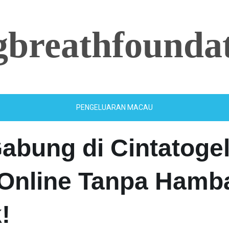
ngbreathfounda
PENGELUARAN MACAU
abung di Cintatogel
 Online Tanpa Hamb
!