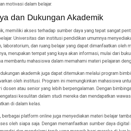
n motivasi dalam belajar.
ya dan Dukungan Akademik
k, memiliki akses terhadap sumber daya yang tepat sangat pent
lajar. Universitas dan institusi pendidikan umumnya menyediaka
, laboratorium, dan ruang belajar yang dapat dimanfaatkan oleh 
ya, merupakan tempat yang kaya akan informasi, mulai dari buku
 bisa membantu mahasiswa dalam memahami materi pelajaran denga
ik, dukungan akademik juga dapat ditemukan melalui program bimb
warkan oleh institusi. Program ini memungkinkan mahasiswa un
ri dosen atau senior yang lebih berpengalaman. Dengan bimbinga
engatasi kesulitan dalam studi mereka dan mendapatkan wawas
tkan di dalam kelas.
, berbagai platform online juga menyediakan materi belajar tamb
akses oleh siapa saja. Dengan memanfaatkan sumber daya digital 