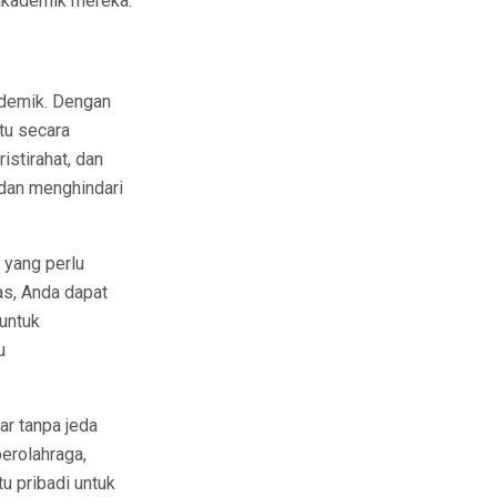
akademik mereka.
ademik. Dengan
tu secara
istirahat, dan
 dan menghindari
 yang perlu
as, Anda dapat
 untuk
u
jar tanpa jeda
erolahraga,
u pribadi untuk