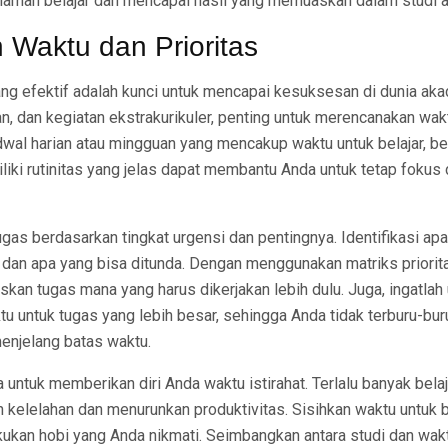
aman belajar dan mencapai hasil yang memuaskan dalam studi 
Waktu dan Prioritas
g efektif adalah kunci untuk mencapai kesuksesan di dunia ak
an, dan kegiatan ekstrakurikuler, penting untuk merencanakan wak
adwal harian atau mingguan yang mencakup waktu untuk belajar, ber
liki rutinitas yang jelas dapat membantu Anda untuk tetap fokus
ugas berdasarkan tingkat urgensi dan pentingnya. Identifikasi apa
 dan apa yang bisa ditunda. Dengan menggunakan matriks priorit
an tugas mana yang harus dikerjakan lebih dulu. Juga, ingatlah
 untuk tugas yang lebih besar, sehingga Anda tidak terburu-bur
njelang batas waktu.
pa untuk memberikan diri Anda waktu istirahat. Terlalu banyak bela
 kelelahan dan menurunkan produktivitas. Sisihkan waktu untuk b
kukan hobi yang Anda nikmati. Seimbangkan antara studi dan wakt