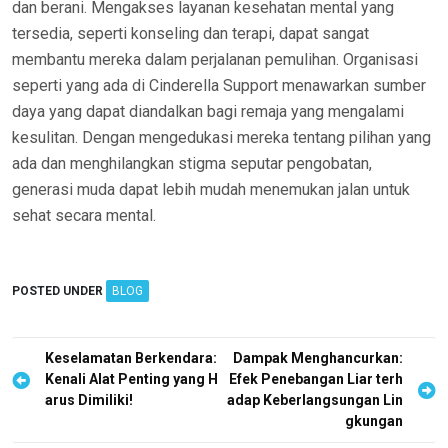
dan berani. Mengakses layanan kesehatan mental yang
tersedia, seperti konseling dan terapi, dapat sangat
membantu mereka dalam perjalanan pemulihan. Organisasi
seperti yang ada di Cinderella Support menawarkan sumber
daya yang dapat diandalkan bagi remaja yang mengalami
kesulitan. Dengan mengedukasi mereka tentang pilihan yang
ada dan menghilangkan stigma seputar pengobatan,
generasi muda dapat lebih mudah menemukan jalan untuk
sehat secara mental.
POSTED UNDER
BLOG
P
Keselamatan Berkendara:
Dampak Menghancurkan:
Kenali Alat Penting yang H
Efek Penebangan Liar terh
o
arus Dimiliki!
adap Keberlangsungan Lin
s
gkungan