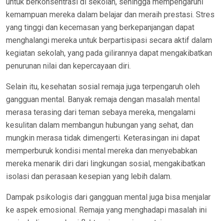
untuk berkonsentrasi di sekolah, sehingga mempengaruhi
kemampuan mereka dalam belajar dan meraih prestasi. Stres
yang tinggi dan kecemasan yang berkepanjangan dapat
menghalangi mereka untuk berpartisipasi secara aktif dalam
kegiatan sekolah, yang pada gilirannya dapat mengakibatkan
penurunan nilai dan kepercayaan diri.
Selain itu, kesehatan sosial remaja juga terpengaruh oleh
gangguan mental. Banyak remaja dengan masalah mental
merasa terasing dari teman sebaya mereka, mengalami
kesulitan dalam membangun hubungan yang sehat, dan
mungkin merasa tidak dimengerti. Keterasingan ini dapat
memperburuk kondisi mental mereka dan menyebabkan
mereka menarik diri dari lingkungan sosial, mengakibatkan
isolasi dan perasaan kesepian yang lebih dalam.
Dampak psikologis dari gangguan mental juga bisa menjalar
ke aspek emosional. Remaja yang menghadapi masalah ini