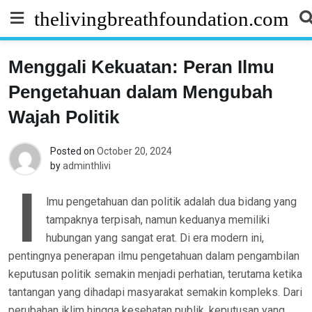
Skip
thelivingbreathfoundation.com
to
content
Menggali Kekuatan: Peran Ilmu
Pengetahuan dalam Mengubah
Wajah Politik
Posted on
October 20, 2024
by
adminthlivi
I
lmu pengetahuan dan politik adalah dua bidang yang
tampaknya terpisah, namun keduanya memiliki
hubungan yang sangat erat. Di era modern ini,
pentingnya penerapan ilmu pengetahuan dalam pengambilan
keputusan politik semakin menjadi perhatian, terutama ketika
tantangan yang dihadapi masyarakat semakin kompleks. Dari
perubahan iklim hingga kesehatan publik, keputusan yang