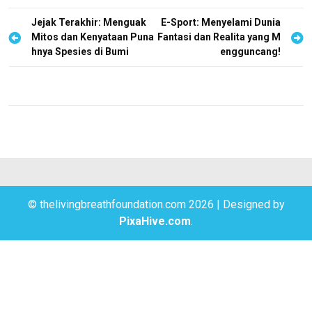
P
Jejak Terakhir: Menguak
E-Sport: Menyelami Dunia
Mitos dan Kenyataan Puna
Fantasi dan Realita yang M
o
hnya Spesies di Bumi
engguncang!
s
t
n
a
v
i
g
© thelivingbreathfoundation.com 2026
|
Designed by
a
PixaHive.com
.
t
i
o
n