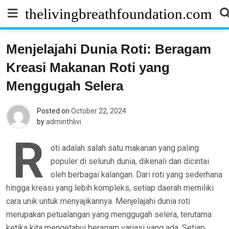
Skip
thelivingbreathfoundation.com
to
content
Menjelajahi Dunia Roti: Beragam
Kreasi Makanan Roti yang
Menggugah Selera
Posted on
October 22, 2024
by
adminthlivi
R
oti adalah salah satu makanan yang paling
populer di seluruh dunia, dikenali dan dicintai
oleh berbagai kalangan. Dari roti yang sederhana
hingga kreasi yang lebih kompleks, setiap daerah memiliki
cara unik untuk menyajikannya. Menjelajahi dunia roti
merupakan petualangan yang menggugah selera, terutama
ketika kita mengetahui beragam variasi yang ada. Setiap