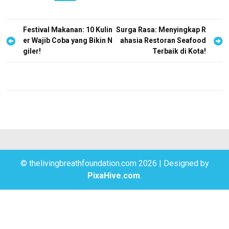
P
Festival Makanan: 10 Kulin
Surga Rasa: Menyingkap R
er Wajib Coba yang Bikin N
ahasia Restoran Seafood
o
giler!
Terbaik di Kota!
s
t
n
a
v
i
g
© thelivingbreathfoundation.com 2026
|
Designed by
a
PixaHive.com
.
t
i
o