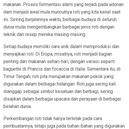
makanan. Proses fermentasi alami yang terjadi pada adonan
dam menjadi awal mula munculnya roti yang kita kenal saat
ini. Seiring berjalannya waktu, berbagai budaya di seluruh
dunia mulai mengembangkan berbagai jenis roti dengan
teknik dan resep mereka masing-masing.
Setiap budaya memiliki cara unik dalam memproduksi dan
menyajikan roti. Di Eropa, misalnya, roti menjadi bagian
penting dari makanan sehari-hari, dengan variasi seperti
baguette di Prancis dan focaccia di Italia. Sementara itu, di
Timur Tengah, roti pita merupakan makanan pokok yang
digunakan dalam berbagai hidangan. Roti juga sering kali
dianggap sebagai simbol kesatuan dan berbagi, sering
disajikan dalam berbagai upacara dan perayaan di berbagai
belahan dunia.
Perkembangan roti tidak hanya terletak pada cara
pembuatannya, tetapi juga pada bahan-bahan yang digunakan.