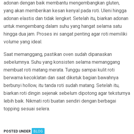
adonan dengan baik membantu mengembangkan gluten,
yang akan memberikan kesan kenyal pada roti. Uleni hingga
adonan elastis dan tidak lengket. Setelah itu, biarkan adonan
untuk mengembang dalam suhu yang hangat selama satu
hingga dua jam. Proses ini sangat penting agar roti memiliki
volume yang ideal.
Saat memanggang, pastikan oven sudah dipanaskan
sebelumnya. Suhu yang konsisten selama memanggang
membuat roti matang merata. Tunggu sampai kulit roti
berwarna kecoklatan dan saat diketuk bagian bawahnya
berbunyi hollow, itu tanda roti sudah matang. Setelah itu,
biarkan roti dingin sejenak sebelum dipotong agar teksturnya
lebih baik. Nikmati roti buatan sendiri dengan berbagai
topping sesuai selera.
POSTED UNDER
BLOG