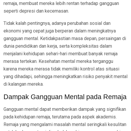
remaja, membuat mereka lebih rentan terhadap gangguan
seperti depresi dan kecemasan.
Tidak kalah pentingnya, adanya perubahan sosial dan
ekonomi yang cepat juga berperan dalam meningkatnya
gangguan mental. Ketidakpastian masa depan, persaingan di
dunia pendidikan dan kerja, serta kompleksitas dalam
menjalani kehidupan sehari-hari membuat banyak remaja
merasa tertekan. Kesehatan mental mereka terganggu
karena mereka merasa tidak memiliki kontrol atas situasi
yang dihadapi, sehingga meningkatkan risiko penyakit mental
di kalangan mereka.
Dampak Gangguan Mental pada Remaja
Gangguan mental dapat memberikan dampak yang signifikan
pada kehidupan remaja, terutama pada aspek akademis.
Remaja yang mengalami masalah mental seringkali kesulitan