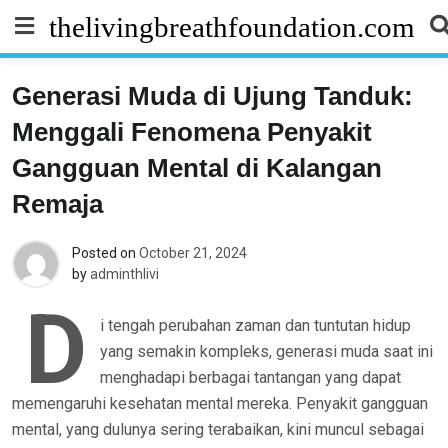
Skip
thelivingbreathfoundation.com
to
content
Generasi Muda di Ujung Tanduk:
Menggali Fenomena Penyakit
Gangguan Mental di Kalangan
Remaja
Posted on
October 21, 2024
by
adminthlivi
D
i tengah perubahan zaman dan tuntutan hidup
yang semakin kompleks, generasi muda saat ini
menghadapi berbagai tantangan yang dapat
memengaruhi kesehatan mental mereka. Penyakit gangguan
mental, yang dulunya sering terabaikan, kini muncul sebagai