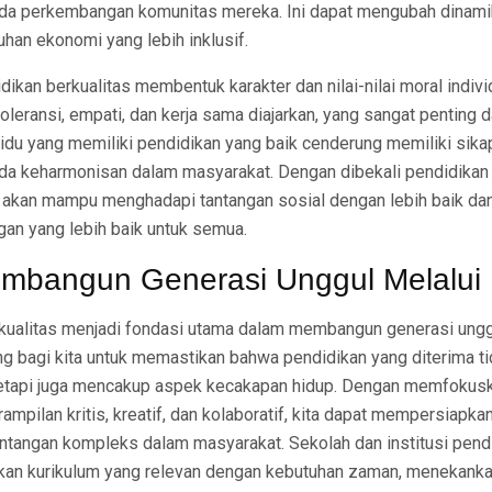
ada perkembangan komunitas mereka. Ini dapat mengubah dinami
an ekonomi yang lebih inklusif.
idikan berkualitas membentuk karakter dan nilai-nilai moral indivi
oleransi, empati, dan kerja sama diajarkan, yang sangat penting
idu yang memiliki pendidikan yang baik cenderung memiliki sikap
ada keharmonisan dalam masyarakat. Dengan dibekali pendidikan 
akan mampu menghadapi tantangan sosial dengan lebih baik da
gan yang lebih baik untuk semua.
embangun Generasi Unggul Melalui
kualitas menjadi fondasi utama dalam membangun generasi unggu
ting bagi kita untuk memastikan bahwa pendidikan yang diterima t
tetapi juga mencakup aspek kecakapan hidup. Dengan memfokus
pilan kritis, kreatif, dan kolaboratif, kita dapat mempersiapk
ntangan kompleks dalam masyarakat. Sekolah dan institusi pendi
kan kurikulum yang relevan dengan kebutuhan zaman, menekank