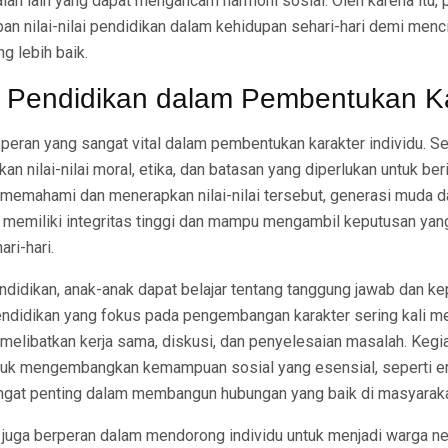
alah lain yang dapat mengancam harmoni sosial. Oleh karena itu, 
n nilai-nilai pendidikan dalam kehidupan sehari-hari demi menc
g lebih baik.
 Pendidikan dalam Pembentukan Ka
peran yang sangat vital dalam pembentukan karakter individu. Se
an nilai-nilai moral, etika, dan batasan yang diperlukan untuk ber
memahami dan menerapkan nilai-nilai tersebut, generasi muda 
g memiliki integritas tinggi dan mampu mengambil keputusan yan
ri-hari.
pendidikan, anak-anak dapat belajar tentang tanggung jawab dan 
didikan yang fokus pada pengembangan karakter sering kali m
 melibatkan kerja sama, diskusi, dan penyelesaian masalah. Kegia
uk mengembangkan kemampuan sosial yang esensial, seperti e
ngat penting dalam membangun hubungan yang baik di masyaraka
 juga berperan dalam mendorong individu untuk menjadi warga ne