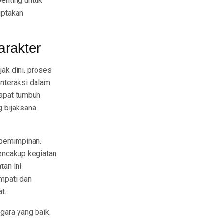
penting untuk
iptakan
rakter
jak dini, proses
interaksi dalam
dapat tumbuh
g bijaksana
kepemimpinan.
encakup kegiatan
tan ini
mpati dan
t.
gara yang baik.