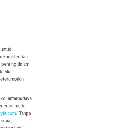
 untuk
n karakter dan
t penting dalam
elalui
 keterampilan
aksi antarbudaya.
generasi muda
style.com/
Tanpa
osial,