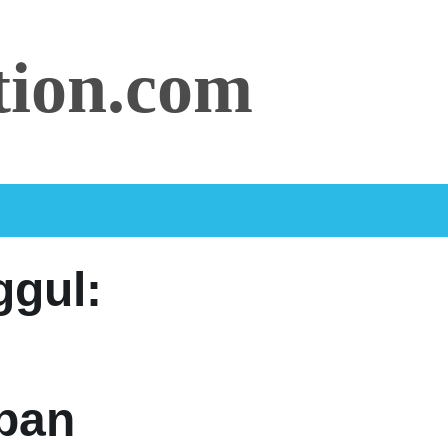
tion.com
gul:
pan