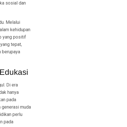
ka sosial dan
du. Melalui
 dalam kehidupan
 yang positif
yang tepat,
n berupaya
 Edukasi
l. Di era
idak hanya
kan pada
an generasi muda
dikan perlu
an pada