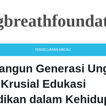
ngbreathfounda
PENGELUARAN MACAU
ngun Generasi Ung
 Krusial Edukasi
dikan dalam Kehidu