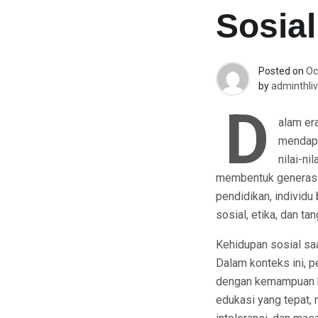
Sosial
Posted on
Oc
by
adminthliv
D
alam er
mendapa
nilai-ni
membentuk generasi 
pendidikan, individu 
sosial, etika, dan t
Kehidupan sosial saa
Dalam konteks ini, 
dengan kemampuan be
edukasi yang tepat,