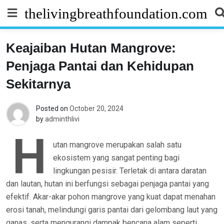
Skip
thelivingbreathfoundation.com
to
content
Keajaiban Hutan Mangrove:
Penjaga Pantai dan Kehidupan
Sekitarnya
Posted on
October 20, 2024
by
adminthlivi
H
utan mangrove merupakan salah satu
ekosistem yang sangat penting bagi
lingkungan pesisir. Terletak di antara daratan
dan lautan, hutan ini berfungsi sebagai penjaga pantai yang
efektif. Akar-akar pohon mangrove yang kuat dapat menahan
erosi tanah, melindungi garis pantai dari gelombang laut yang
ganas, serta mengurangi dampak bencana alam seperti