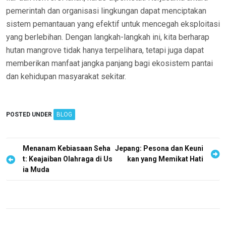
pemerintah dan organisasi lingkungan dapat menciptakan
sistem pemantauan yang efektif untuk mencegah eksploitasi
yang berlebihan. Dengan langkah-langkah ini, kita berharap
hutan mangrove tidak hanya terpelihara, tetapi juga dapat
memberikan manfaat jangka panjang bagi ekosistem pantai
dan kehidupan masyarakat sekitar.
POSTED UNDER
BLOG
P
Menanam Kebiasaan Seha
Jepang: Pesona dan Keuni
t: Keajaiban Olahraga di Us
kan yang Memikat Hati
o
ia Muda
s
t
n