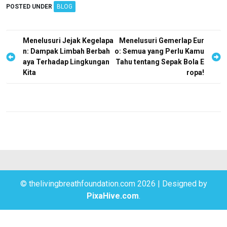
POSTED UNDER
BLOG
P
Menelusuri Jejak Kegelapa
Menelusuri Gemerlap Eur
n: Dampak Limbah Berbah
o: Semua yang Perlu Kamu
o
aya Terhadap Lingkungan
Tahu tentang Sepak Bola E
s
Kita
ropa!
t
n
a
v
i
g
a
© thelivingbreathfoundation.com 2026
|
Designed by
t
PixaHive.com
.
i
o