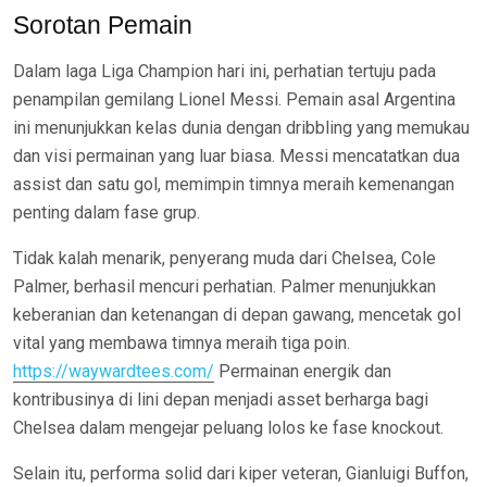
Sorotan Pemain
Dalam laga Liga Champion hari ini, perhatian tertuju pada
penampilan gemilang Lionel Messi. Pemain asal Argentina
ini menunjukkan kelas dunia dengan dribbling yang memukau
dan visi permainan yang luar biasa. Messi mencatatkan dua
assist dan satu gol, memimpin timnya meraih kemenangan
penting dalam fase grup.
Tidak kalah menarik, penyerang muda dari Chelsea, Cole
Palmer, berhasil mencuri perhatian. Palmer menunjukkan
keberanian dan ketenangan di depan gawang, mencetak gol
vital yang membawa timnya meraih tiga poin.
https://waywardtees.com/
Permainan energik dan
kontribusinya di lini depan menjadi asset berharga bagi
Chelsea dalam mengejar peluang lolos ke fase knockout.
Selain itu, performa solid dari kiper veteran, Gianluigi Buffon,