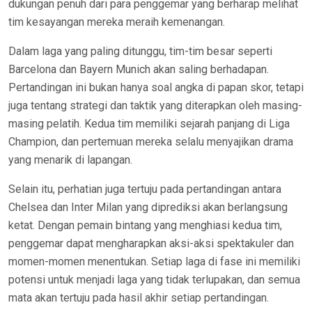
dukungan penuh dari para penggemar yang berharap melihat
tim kesayangan mereka meraih kemenangan.
Dalam laga yang paling ditunggu, tim-tim besar seperti
Barcelona dan Bayern Munich akan saling berhadapan.
Pertandingan ini bukan hanya soal angka di papan skor, tetapi
juga tentang strategi dan taktik yang diterapkan oleh masing-
masing pelatih. Kedua tim memiliki sejarah panjang di Liga
Champion, dan pertemuan mereka selalu menyajikan drama
yang menarik di lapangan.
Selain itu, perhatian juga tertuju pada pertandingan antara
Chelsea dan Inter Milan yang diprediksi akan berlangsung
ketat. Dengan pemain bintang yang menghiasi kedua tim,
penggemar dapat mengharapkan aksi-aksi spektakuler dan
momen-momen menentukan. Setiap laga di fase ini memiliki
potensi untuk menjadi laga yang tidak terlupakan, dan semua
mata akan tertuju pada hasil akhir setiap pertandingan.