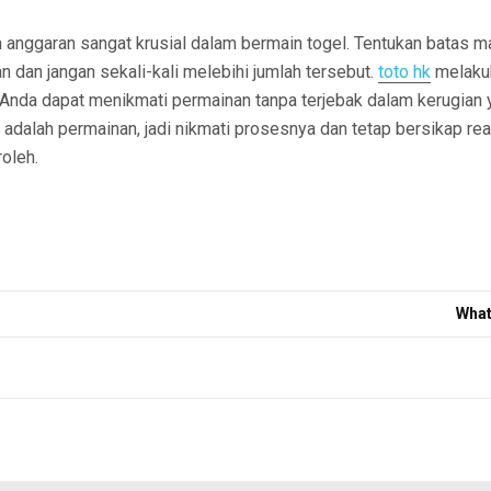
n anggaran sangat krusial dalam bermain togel. Tentukan batas 
n dan jangan sekali-kali melebihi jumlah tersebut.
toto hk
melaku
Anda dapat menikmati permainan tanpa terjebak dalam kerugian y
 adalah permainan, jadi nikmati prosesnya dan tetap bersikap rea
roleh.
What