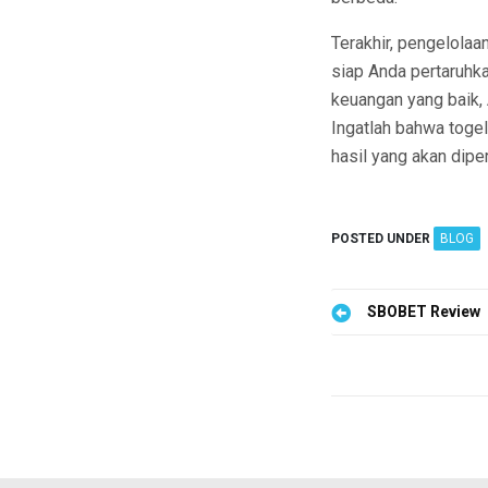
Terakhir, pengelolaa
siap Anda pertaruhka
keuangan yang baik, 
Ingatlah bahwa togel
hasil yang akan dipe
POSTED UNDER
BLOG
P
SBOBET Review
o
s
t
n