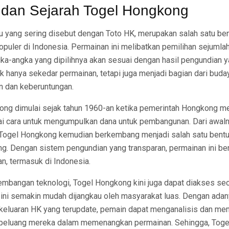
 dan Sejarah Togel Hongkong
u yang sering disebut dengan Toto HK, merupakan salah satu be
puler di Indonesia. Permainan ini melibatkan pemilihan sejumla
ka-angka yang dipilihnya akan sesuai dengan hasil pengundian y
k hanya sekedar permainan, tetapi juga menjadi bagian dari bud
n dan keberuntungan.
ong dimulai sejak tahun 1960-an ketika pemerintah Hongkong 
ai cara untuk mengumpulkan dana untuk pembangunan. Dari awaln
Togel Hongkong kemudian berkembang menjadi salah satu bentu
ng. Dengan sistem pengundian yang transparan, permainan ini be
n, termasuk di Indonesia.
mbangan teknologi, Togel Hongkong kini juga dapat diakses seca
ni semakin mudah dijangkau oleh masyarakat luas. Dengan adan
keluaran HK yang terupdate, pemain dapat menganalisis dan mem
 peluang mereka dalam memenangkan permainan. Sehingga, Tog