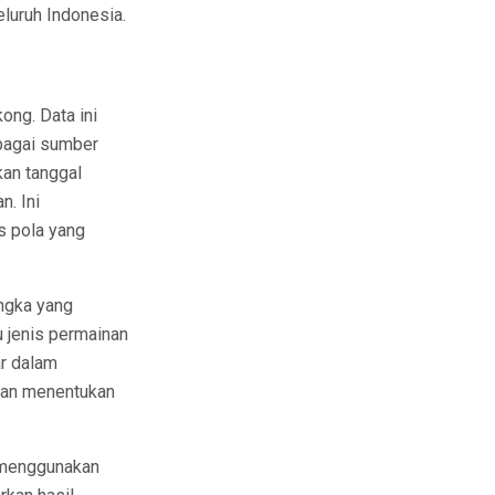
eluruh Indonesia.
ng. Data ini
rbagai sumber
kan tanggal
n. Ini
s pola yang
angka yang
u jenis permainan
r dalam
 dan menentukan
n menggunakan