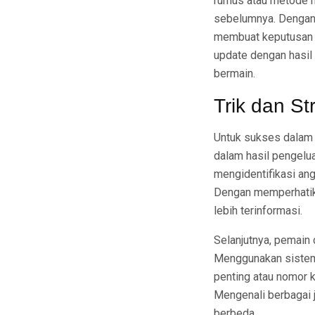
rumus atau metode n
sebelumnya. Dengan 
membuat keputusan ya
update dengan hasil 
bermain.
Trik dan St
Untuk sukses dalam 
dalam hasil pengelu
mengidentifikasi an
Dengan memperhatik
lebih terinformasi.
Selanjutnya, pemain
Menggunakan sistem 
penting atau nomor 
Mengenali berbagai j
berbeda.