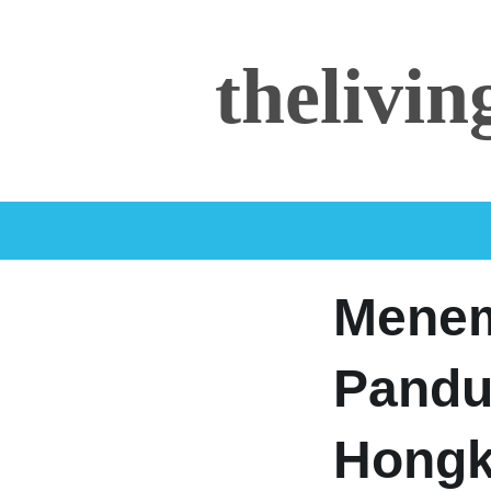
Skip
to
thelivi
content
Menem
Pandu
Hongk