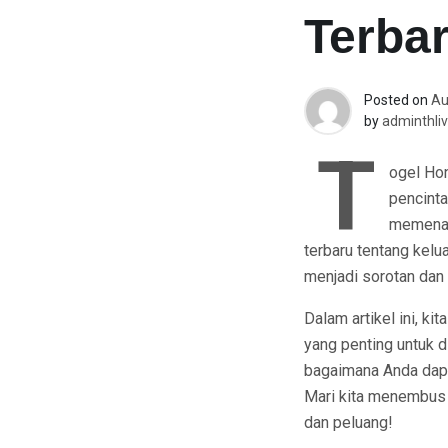
Terba
Posted on
Au
by
adminthliv
T
ogel Hon
pencinta
memenang
terbaru tentang kelu
menjadi sorotan dan
Dalam artikel ini, 
yang penting untuk d
bagaimana Anda dapa
Mari kita menembus 
dan peluang!